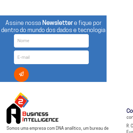
Assine nossa
Newsletter
e fique por
dentro do mundo dos dados e tecnologia
Nome
E-
mail
Enviar
Co
con
R. 
Somos uma empresa com DNA analítico, um bureau de
Eus