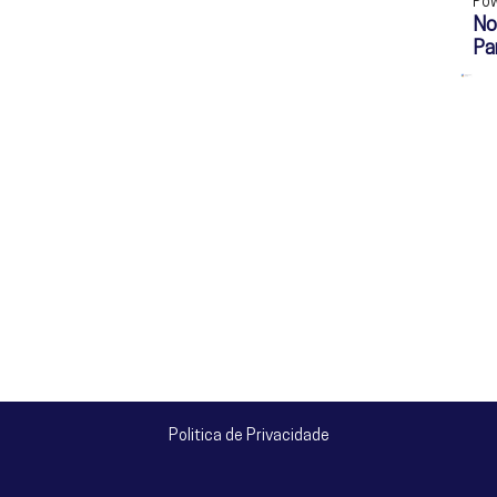
Pow
No
Pa
Politica de Privacidade